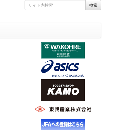
Skip
Search
検索
to
for
content