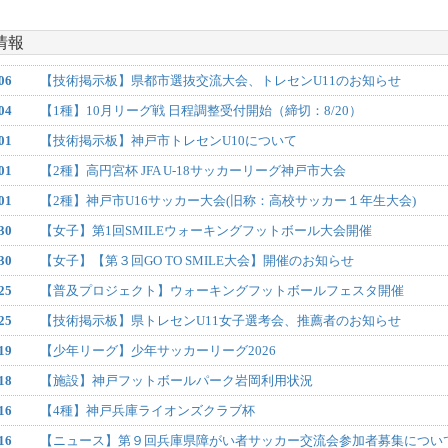
情報
06
【技術掲示板】県都市選抜交流大会、トレセンU11のお知らせ
04
【1種】10月リーグ戦 日程調整受付開始（締切：8/20）
01
【技術掲示板】神戸市トレセンU10について
01
【2種】高円宮杯 JFA U-18サッカーリーグ神戸市大会
01
【2種】神戸市U16サッカー大会(旧称：高校サッカー１年生大会)
30
【女子】第1回SMILEウォーキングフットボール大会開催
30
【女子】【第３回GO TO SMILE大会】開催のお知らせ
25
【普及プロジェクト】ウォーキングフットボールフェスタ開催
25
【技術掲示板】県トレセンU11女子選考会、推薦者のお知らせ
19
【少年リーグ】少年サッカーリーグ2026
18
【施設】神戸フットボールパーク岩岡利用状況
16
【4種】神戸兵庫ライオンズクラブ杯
16
【ニュース】第９回兵庫県障がい者サッカー交流会参加者募集につい