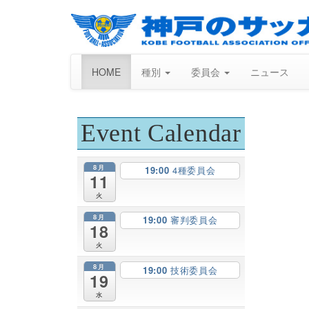
HOME
種別
委員会
ニュース
Event Calendar
8月
19:00
4種委員会
11
火
8月
19:00
審判委員会
18
火
8月
19:00
技術委員会
19
水