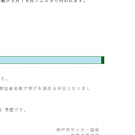
終戦が５月１６日ノエスタで行われます。
した。
参加者全員で学びを深める半日となりまし
旬）予定
です。
神戸市サッカー協会