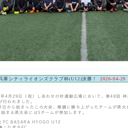
兵庫シティライオンズクラブ杯(U12)決勝！
2026-04-29
26年4月29日（祝）しあわせの村運動広場において、第48回 
が行われました。
11日から始まったこの大会、順調に勝ち上がったチームが県
に始まる県大会には5チームが参加します。
FC BASARA HYOGO U12
勝：なぎさFC