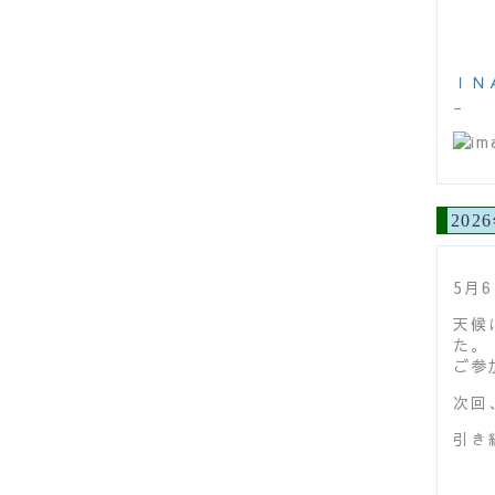
ＩＮ
_
20
5月
天候
た。
ご参
次回
引き