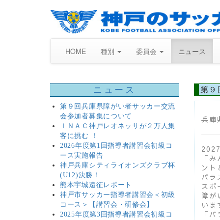
HOME
種別
委員会
ニュース
ニュース
第９
第９回兵庫県障がい者サッカー交流
会参加者募集について
兵庫
ＩＮＡＣ神戸レオネッサが２万人集
客に挑む ！
2026年度第1回指導者講習会初級コ
20
ース実施報告
「み
神戸兵庫シティライオンズクラブ杯
ント
(U12)決勝！
パラ
熊本宇城遠征レポート
スポ
障が
神戸市サッカー指導者講習会＜初級
いま
コース＞【講習会・研修会】
「パ
2025年度第3回指導者講習会初級コ