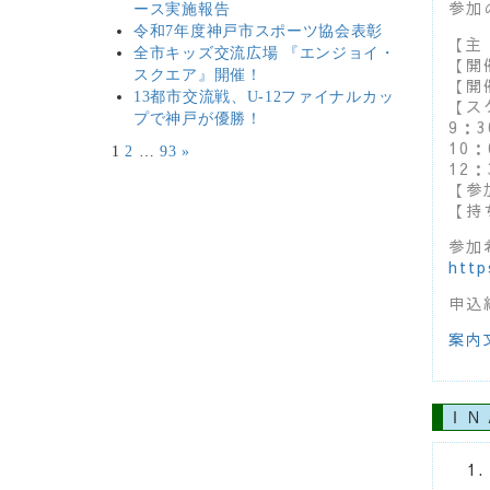
参加
ース実施報告
令和7年度神戸市スポーツ協会表彰
【主
全市キッズ交流広場 『エンジョイ・
【開
スクエア』開催！
【開
13都市交流戦、U-12ファイナルカッ
【ス
プで神戸が優勝！
9：
10
1
2
…
93
»
12
【参
【持
参加
http
申込
案内
ＩＮ