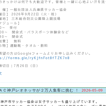
のきっかけは何でも大歓迎です。皆様と一緒に心地よい汗を流
 催】一般社団法人兵庫県サッカー協会
催日】 2026年9月22日（火・祝）
催地】 三木総合防災公園陸上競技場
ケジュール】
30～ 受付
：00～ 開会式・パラスポーツ体験会など
：30～ 閉会式
加費】 無料
ち物】運動靴・タオル・飲料
希望の方はGoogleフォームよりお申し込みください。
s://forms.gle/ryKJfnFot8fTZK7n8
締切日：7月26日（日）
文
ＡＣ神戸レオネッサが２万人集客に挑む ！
2026-05-09
神戸市サッカー協会は女子サッカーも盛り上げています。