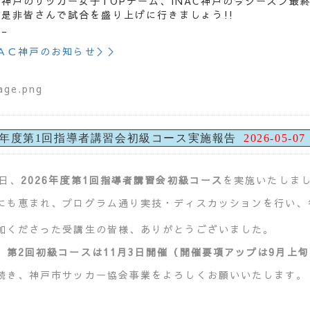
神戸のサッカー女子TOPチーム、INAC神戸の今シーズン最
是非皆さんで試合を盛り上げに行きましょう!!
_
ＡＣ神戸のお知らせ＞＞
26年度第1回指導者講習会初級コース実施報告
2026-05-07
6日、
2026年度第1回指導者講習会初級コース
を実施いたしま
にも恵まれ、プログラム通り実技・ディスカッションを行い、
加くださった受講生の皆様、ありがとうございました。
、
第2回初級コースは11月3日開催（開催要項アップは9月上
続き、神戸市サッカー協会事業をよろしくお願いいたします。