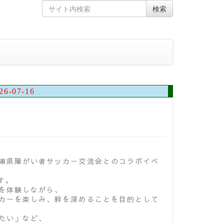
Skip
Search
検索
to
for
content
26-07-16
庫県障がい者サッカー交流会とのコラボイベ
す。
を体験しながら、
カーを楽しみ、絆を深めることを目的として
たい」など、