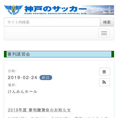
Skip
Search
検索
to
for
content
Toggle
navigati
審判講習会
日時:
2019-02-24
終日
場所:
けんみんホール
2019
年度 審判講習会のお知らせ