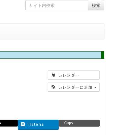
Skip
Search
検索
to
for
content
カレンダー
カレンダーに追加
s
Copy
Hatena