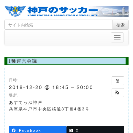
Skip
Search
検索
to
for
content
Toggle
navigati
1種運営会議
日時:
2018-12-20 @ 18:45 – 20:00
場所:
あすてっぷ神戸
兵庫県神戸市中央区橘通3丁目4番3号
Facebook
X