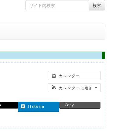
Skip
Search
検索
to
for
content
カレンダー
カレンダーに追加
s
Copy
Hatena