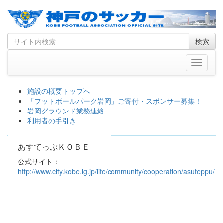
Skip
Search
検索
to
for
content
Toggle
navigati
施設の概要トップへ
「フットボールパーク岩岡」ご寄付・スポンサー募集！
岩岡グラウンド業務連絡
利用者の手引き
あすてっぷＫＯＢＥ
公式サイト：
http://www.city.kobe.lg.jp/life/community/cooperation/asuteppu/