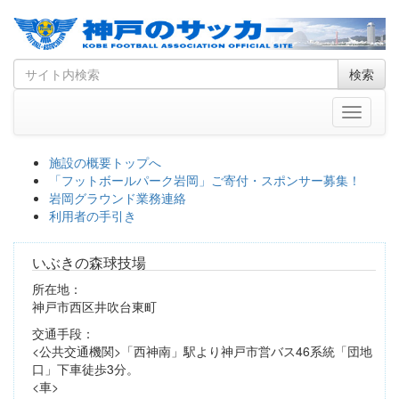
Skip
Search
検索
to
for
content
Toggle
navigati
施設の概要トップへ
「フットボールパーク岩岡」ご寄付・スポンサー募集！
岩岡グラウンド業務連絡
利用者の手引き
いぶきの森球技場
所在地：
神戸市西区井吹台東町
交通手段：
<公共交通機関>「西神南」駅より神戸市営バス46系統「団地
口」下車徒歩3分。
<車>