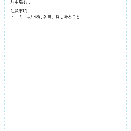
駐車場あり
注意事項：
・ゴミ、吸い殻は各自、持ち帰ること