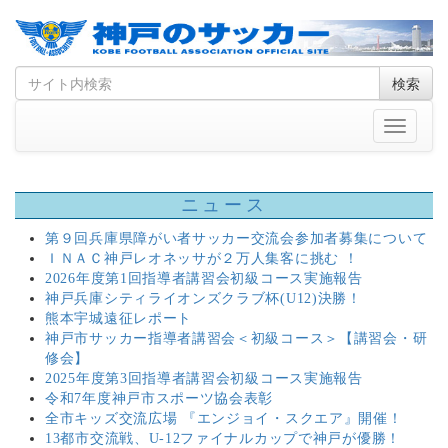
Skip
Search
検索
to
for
content
Toggle
navigati
ニュース
第９回兵庫県障がい者サッカー交流会参加者募集について
ＩＮＡＣ神戸レオネッサが２万人集客に挑む ！
2026年度第1回指導者講習会初級コース実施報告
神戸兵庫シティライオンズクラブ杯(U12)決勝！
熊本宇城遠征レポート
神戸市サッカー指導者講習会＜初級コース＞【講習会・研
修会】
2025年度第3回指導者講習会初級コース実施報告
令和7年度神戸市スポーツ協会表彰
全市キッズ交流広場 『エンジョイ・スクエア』開催！
13都市交流戦、U-12ファイナルカップで神戸が優勝！