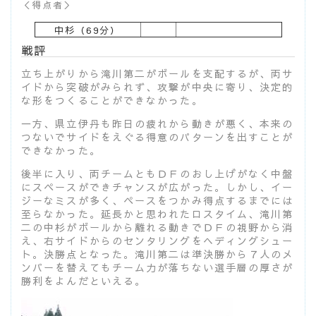
＜得点者＞
中杉（69分）
戦評
立ち上がりから滝川第二がボールを支配するが、両サ
イドから突破がみられず、攻撃が中央に寄り、決定的
な形をつくることができなかった。
一方、県立伊丹も昨日の疲れから動きが悪く、本来の
つないでサイドをえぐる得意のパターンを出すことが
できなかった。
後半に入り、両チームともＤＦのおし上げがなく中盤
にスペースができチャンスが広がった。しかし、イー
ジーなミスが多く、ペースをつかみ得点するまでには
至らなかった。延長かと思われたロスタイム、滝川第
二の中杉がボールから離れる動きでＤＦの視野から消
え、右サイドからのセンタリングをヘディングシュー
ト。決勝点となった。滝川第二は準決勝から７人のメ
ンバーを替えてもチーム力が落ちない選手層の厚さが
勝利をよんだといえる。