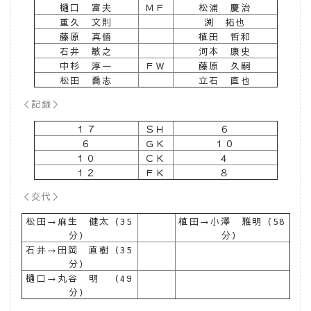
樋口 富夫
ＭＦ
松浦 慶治
重久 文則
渕 拓也
藤原 真悟
植田 哲和
石井 敏之
河本 康史
中杉 淳一
ＦＷ
藤原 久嗣
松田 喬志
立石 直也
＜記録＞
１７
ＳＨ
６
６
ＧＫ
１０
１０
ＣＫ
４
１２
ＦＫ
８
＜交代＞
松田→麻生 健太（35
植田→小澤 雅明（58
分）
分）
石井→田岡 直樹（35
分）
樋口→丸谷 明 （49
分）