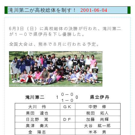
滝川第二が高校総体を制す！
2001-06-04
6月3日（日）に高校総体の決勝が行われ、滝川第二
が１－０で県伊丹を下し優勝した。
全国大会は、熊本で８月に行われる予定。
０－０
滝川第二
1
0
県立伊丹
１－０
大川 伶
ＧＫ
中野 修
黒田 達也
税田 拓人
日比野 嵩
ＤＦ
加藤 尚輝
奥津 奏太
大谷 紘一郎
金 隆志
米本 男