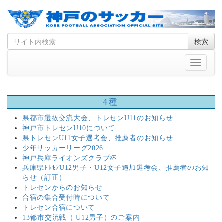
Skip
Search
検索
to
for
content
Toggle
navigati
4種
県都市選抜交流大会、トレセンU11のお知らせ
神戸市トレセンU10について
県トレセンU11女子選考会、推薦者のお知らせ
少年サッカーリーグ2026
神戸兵庫ライオンズクラブ杯
兵庫県ﾄﾚｾﾝU12男子・U12女子追加選考会、推薦者のお知
らせ（訂正）
トレセンからのお知らせ
合宿の集合受付時について
トレセン合宿について
13都市交流戦（ U12男子）のご案内