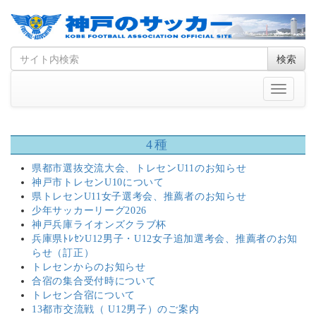
Skip
Search
検索
to
for
content
Toggle
navigati
4種
県都市選抜交流大会、トレセンU11のお知らせ
神戸市トレセンU10について
県トレセンU11女子選考会、推薦者のお知らせ
少年サッカーリーグ2026
神戸兵庫ライオンズクラブ杯
兵庫県ﾄﾚｾﾝU12男子・U12女子追加選考会、推薦者のお知
らせ（訂正）
トレセンからのお知らせ
合宿の集合受付時について
トレセン合宿について
13都市交流戦（ U12男子）のご案内