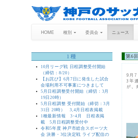
HOME
種別
委員会
ニュース
1種
第6
10月リーグ戦 日程調整受付開始
（締切：8/20）
9月
【お詫び】6月7日に発生した試合
3年
会場利用不可事案につきまして
が、
5月日程調整受付開始（締切：3月
19日20時）
5月日程調整 受付開始（締切：3月
31日 20時） 3,4月日程表掲載
1種最新情報 3･4月 日程表掲
載 5月日程調整受付中
令和5年度 神戸市総合スポーツ大
会 決勝・3位決定戦 ライブ配信の