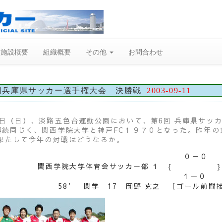
施設概要
組織概要
その他
お問合わせ
回兵庫県サッカー選手権大会 決勝戦
2003-09-11
7日（日）、淡路五色台運動公園において、第6回 兵庫県サッ
連続同じく、関西学院大学と神戸FC１９７０となった。昨年の
果たして今年の対戦はどうなるか。
０－０
関西学院大学体育会サッカー部
１
｛
１－０
58’ 関学 17 岡野 克之 ［ゴール前間接F