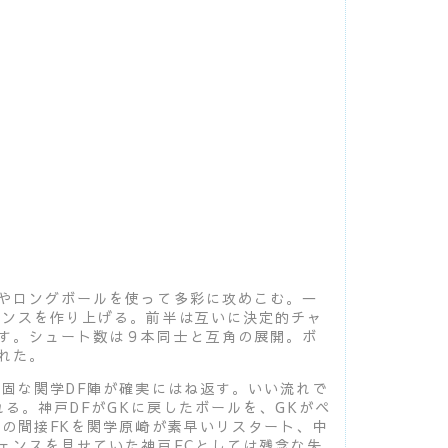
やロングボールを使って多彩に攻めこむ。一
ャンスを作り上げる。前半は互いに決定的チャ
す。シュート数は９本同士と互角の展開。ボ
れた。
固な関学DF陣が確実にはね返す。いい流れで
る。神戸DFがGKに戻したボールを、GKがペ
の間接FKを関学原崎が素早いリスタート、中
ェンスを見せていた神戸FCとしては残念な失