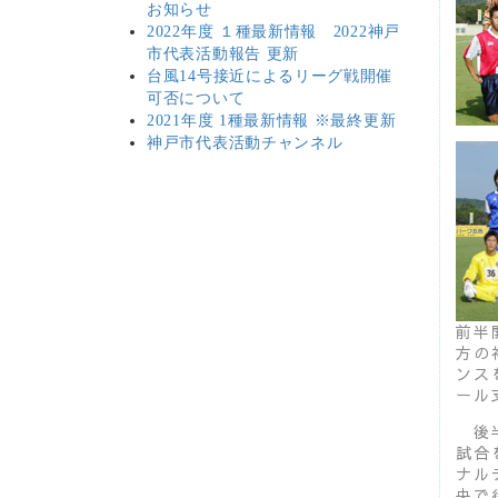
お知らせ
2022年度 １種最新情報 2022神戸
市代表活動報告 更新
台風14号接近によるリーグ戦開催
可否について
2021年度 1種最新情報 ※最終更新
神戸市代表活動チャンネル
前半
方の
ンス
ール
後半
試合
ナル
央で