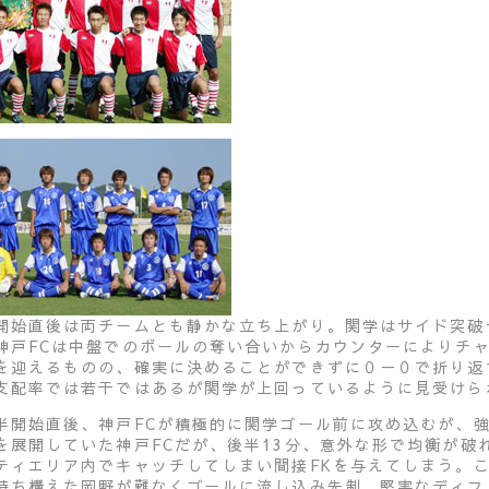
開始直後は両チームとも静かな立ち上がり。関学はサイド突破
神戸FCは中盤でのボールの奪い合いからカウンターによりチ
を迎えるものの、確実に決めることができずに０－０で折り返
支配率では若干ではあるが関学が上回っているように見受けら
開始直後、神戸FCが積極的に関学ゴール前に攻め込むが、強
を展開していた神戸FCだが、後半13分、意外な形で均衡が破れ
ティエリア内でキャッチしてしまい間接FKを与えてしまう。こ
待ち構えた岡野が難なくゴールに流し込み先制。堅実なディフ