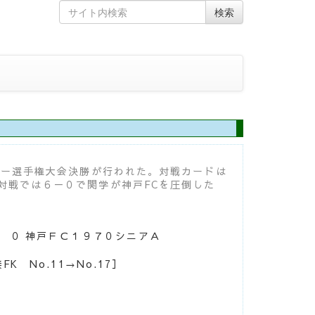
Skip
Search
検索
to
for
content
カー選手権大会決勝が行われた。対戦カードは
対戦では６－０で関学が神戸FCを圧倒した
｝
０
神戸ＦＣ１９７０シニアＡ
K No.11→No.17］