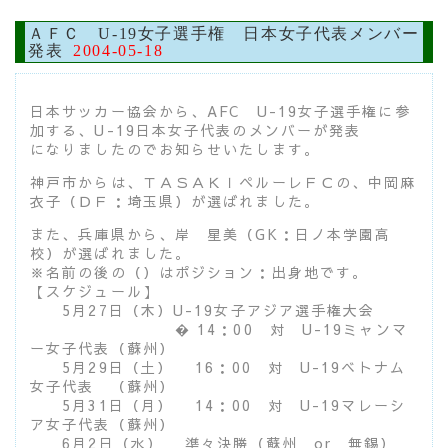
ＡＦＣ U-19女子選手権 日本女子代表メンバー
発表
2004-05-18
日本サッカー協会から、AFC U-19女子選手権に参
加する、U-19日本女子代表のメンバーが発表
になりましたのでお知らせいたします。
神戸市からは、ＴＡＳＡＫＩペルーレＦＣの、中岡麻
衣子（ＤＦ：埼玉県）が選ばれました。
また、兵庫県から、岸 星美（GK：日ノ本学園高
校）が選ばれました。
※名前の後の（）はポジション：出身地です。
【スケジュール】
5月27日（木）U-19女子アジア選手権大会
� 14：00 対 U-19ミャンマ
ー女子代表（蘇州）
5月29日（土） 16：00 対 U-19ベトナム
女子代表 （蘇州）
5月31日（月） 14：00 対 U-19マレーシ
ア女子代表（蘇州）
6月2日（水） 準々決勝（蘇州 or 無錫）