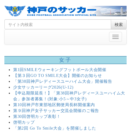
Skip
Search
検索
to
for
content
Toggle
navigati
女子
第1回SMILEウォーキングフットボール大会開催
【第３回GO TO SMILE大会】開催のお知らせ
「第38回神戸レディースユーハイム大会」開催報告
少女サッカーリーグ2026(U-12)
【申込期限延長！】「第38回神戸レディースユーハイム大
会」参加者募集！(対象:小5～中3女子)
第10回神戸市東部地区郵便局長杯開催案内
第９回神戸女子サッカー交流会開催のご報告
第30回啓明カップ表彰！
啓明カップ
「第2回 Go To Smile大会」を開催しました