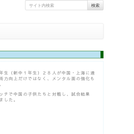
Skip
Search
検索
to
for
content
年生（新中１年生）２８人が中国・上海に遠
術力向上だけではなく、メンタル面の強化も
。
ッチで中国の子供たちと対戦し、試合結果
ました。