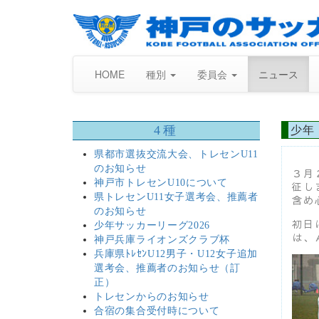
HOME
種別
委員会
ニュース
4種
少年
県都市選抜交流大会、トレセンU11
のお知らせ
３月
神戸市トレセンU10について
征し
県トレセンU11女子選考会、推薦者
含め
のお知らせ
初日
少年サッカーリーグ2026
は、
神戸兵庫ライオンズクラブ杯
兵庫県ﾄﾚｾﾝU12男子・U12女子追加
選考会、推薦者のお知らせ（訂
正）
トレセンからのお知らせ
合宿の集合受付時について