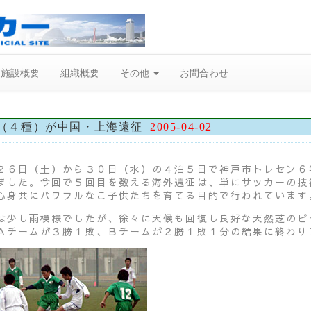
施設概要
組織概要
その他
お問合わせ
（４種）が中国・上海遠征
2005-04-02
２６日（土）から３０日（水）の４泊５日で神戸市トレセン６
ました。今回で５回目を数える海外遠征は、単にサッカーの技
心身共にパワフルなこ子供たちを育てる目的で行われています
は少し雨模様でしたが、徐々に天候も回復し良好な天然芝のピ
Ａチームが３勝１敗、Ｂチームが２勝１敗１分の結果に終わり