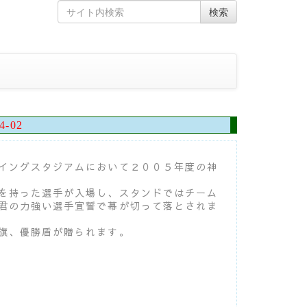
Skip
Search
検索
to
for
content
4-02
イングスタジアムにおいて２００５年度の神
を持った選手が入場し、スタンドではチーム
君の力強い選手宣誓で幕が切って落とされま
旗、優勝盾が贈られます。