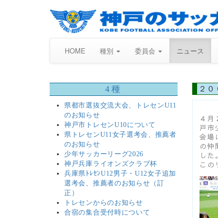
HOME
種別
委員会
ニュース
4種
２０
県都市選抜交流大会、トレセンU11
のお知らせ
４月
神戸市トレセンU10について
戸市
県トレセンU11女子選考会、推薦者
会場
のお知らせ
の仲
少年サッカーリーグ2026
した
この
神戸兵庫ライオンズクラブ杯
兵庫県ﾄﾚｾﾝU12男子・U12女子追加
選考会、推薦者のお知らせ（訂
正）
トレセンからのお知らせ
合宿の集合受付時について