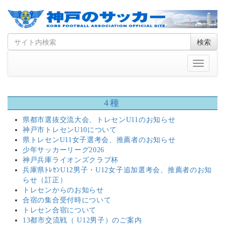
Skip
Search
検索
to
for
content
Toggle
navigati
4種
県都市選抜交流大会、トレセンU11のお知らせ
神戸市トレセンU10について
県トレセンU11女子選考会、推薦者のお知らせ
少年サッカーリーグ2026
神戸兵庫ライオンズクラブ杯
兵庫県ﾄﾚｾﾝU12男子・U12女子追加選考会、推薦者のお知
らせ（訂正）
トレセンからのお知らせ
合宿の集合受付時について
トレセン合宿について
13都市交流戦（ U12男子）のご案内