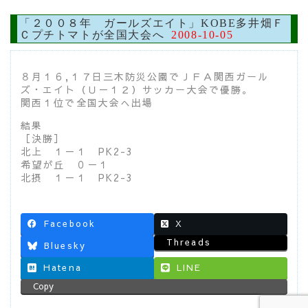
「２００８年 ガールズエイト」KOBE多井畑Ｆ
Ｃプチトマトが全国大会へ
2008-10-05
８月１６,１７日三木防災公園でＪＦＡ関西ガール
ズ・エイト（Ｕ－１２）サッカー大会で優勝。
関西１位で全国大会へ出場
結果
［決勝］
北上 １－１ PK2-3
希望が丘 ０－１
北摂 １－１ PK2-3
Facebook
X
Threads
Bluesky
Hatena
LINE
Copy