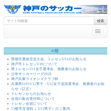
Skip
Search
検索
to
for
content
Toggle
navigati
4種
県都市選抜交流大会、トレセンU11のお知らせ
神戸市トレセンU10について
県トレセンU11女子選考会、推薦者のお知らせ
少年サッカーリーグ2026
神戸兵庫ライオンズクラブ杯
兵庫県ﾄﾚｾﾝU12男子・U12女子追加選考会、推薦者のお知
らせ（訂正）
トレセンからのお知らせ
合宿の集合受付時について
トレセン合宿について
13都市交流戦（ U12男子）のご案内