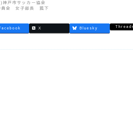
社)神戸市サッカー協会
委員会 女子部長 菰下
Thread
Facebook
X
Bluesky