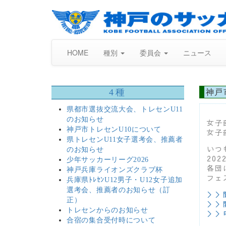
HOME
種別
委員会
ニュース
4種
神戸
県都市選抜交流大会、トレセンU11
のお知らせ
女子
神戸市トレセンU10について
女子
県トレセンU11女子選考会、推薦者
いつ
のお知らせ
20
少年サッカーリーグ2026
各団
神戸兵庫ライオンズクラブ杯
フェ
兵庫県ﾄﾚｾﾝU12男子・U12女子追加
選考会、推薦者のお知らせ（訂
＞＞
正）
＞＞
トレセンからのお知らせ
＞＞
合宿の集合受付時について