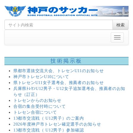
Skip
Search
検索
to
for
content
Toggle
navigati
技術掲示板
県都市選抜交流大会、トレセンU11のお知らせ
神戸市トレセンU10について
県トレセンU11女子選考会、推薦者のお知らせ
兵庫県ﾄﾚｾﾝU12男子・U12女子追加選考会、推薦者のお知
らせ（訂正）
トレセンからのお知らせ
合宿の集合受付時について
トレセン合宿について
13都市交流戦（ U12男子）のご案内
2026年度神戸市トレセン確定選手のお知らせ
13都市交流戦（ U12男子）参加確認