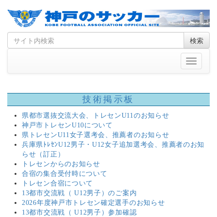
Skip
Search
検索
to
for
content
Toggle
navigati
技術掲示板
県都市選抜交流大会、トレセンU11のお知らせ
神戸市トレセンU10について
県トレセンU11女子選考会、推薦者のお知らせ
兵庫県ﾄﾚｾﾝU12男子・U12女子追加選考会、推薦者のお知
らせ（訂正）
トレセンからのお知らせ
合宿の集合受付時について
トレセン合宿について
13都市交流戦（ U12男子）のご案内
2026年度神戸市トレセン確定選手のお知らせ
13都市交流戦（ U12男子）参加確認