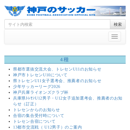
Skip
Search
検索
to
for
content
Toggle
navigati
4種
県都市選抜交流大会、トレセンU11のお知らせ
神戸市トレセンU10について
県トレセンU11女子選考会、推薦者のお知らせ
少年サッカーリーグ2026
神戸兵庫ライオンズクラブ杯
兵庫県ﾄﾚｾﾝU12男子・U12女子追加選考会、推薦者のお知
らせ（訂正）
トレセンからのお知らせ
合宿の集合受付時について
トレセン合宿について
13都市交流戦（ U12男子）のご案内