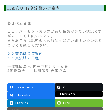
13都市U-12交流戦のご案内
各団代表者様
当日、バーモントカップがあり招集が少ない状況です
がよろしくお願いします。
また終了後は説明会への移動もございますのでお気を
つけてお越しください。
＞＞交流戦のご案内
＞＞交流戦の日程
一般社団法人 神戸市サッカー協会
4種委員会 技術部長 赤尾成幸
Facebook
X
Threads
Bluesky
Hatena
LINE
Copy