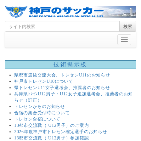
Skip
Search
検索
to
for
content
Toggle
navigati
技術掲示板
県都市選抜交流大会、トレセンU11のお知らせ
神戸市トレセンU10について
県トレセンU11女子選考会、推薦者のお知らせ
兵庫県ﾄﾚｾﾝU12男子・U12女子追加選考会、推薦者のお知
らせ（訂正）
トレセンからのお知らせ
合宿の集合受付時について
トレセン合宿について
13都市交流戦（ U12男子）のご案内
2026年度神戸市トレセン確定選手のお知らせ
13都市交流戦（ U12男子）参加確認