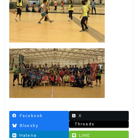
.
Facebook
X
Threads
Bluesky
Hatena
LINE