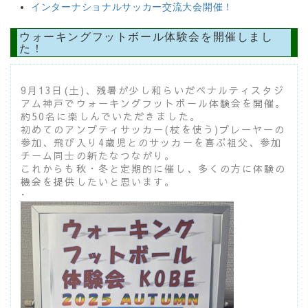
インターナショナルサッカー交流大会開催！
ウォーキングフットボール体験会を開催しまし
た！
9月13日(土)、残暑が少し和らいだペナルティスタジ
アム神戸
でウォーキングフットボール体験会を開催。
約50名に楽しんでいただきました。
初めてのアンプティサッカー(杖を使う)プレーヤーの
参加、飛び
入り4歳児とのサッカーを喜ぶ祖父、参加
チーム同士の新たなつな
がり。
これからも秋・︎冬と定期的に催し、多くの方に体験の
機会を提供
したいと思います。
･