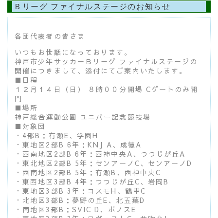
Ｂリーグ ファイナルステージのお知らせ
各団代表者の皆さま
いつもお世話になっております。
神戸市少年サッカーＢリーグ ファイナルステージの
開催につきまして、添付にてご案内いたします。
■日程
１２月１４日（日） ８時００分開場 Cゲートのみ開
門
■場所
神戸総合運動公園 ユニバー記念競技場
■対象団
・4部B：有瀬E、学園H
・東地区2部B 6年：KNJ A、成徳A
・西南地区2部B 6年：西神中央A、つつじが丘A
・東北地区2部B 5年：センアーノC、センアーノD
・西南地区2部B 5年：有瀬B、西神中央C
・東西地区3部B 4年：つつじが丘C、岩岡B
・東地区3部B 3年：コスモH、鶴甲C
・北地区3部B：夢野の丘E、北五葉D
・南地区3部B：SVIC D、ボノスE