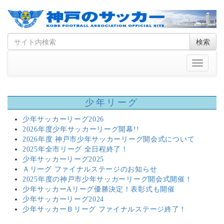
Skip
Search
検索
to
for
content
Toggle
navigati
少年リーグ
少年サッカーリーグ2026
2026年度少年サッカーリーグ開幕!!
2026年度 神戸市少年サッカーリーグ開会式について
2025年全市リーグ 全日程終了！
少年サッカーリーグ2025
Ａリーグ ファイナルステージのお知らせ
2025年度の神戸市少年サッカーリーグ開会式開催！
少年サッカーAリーグ優勝決定！表彰式も開催
少年サッカーリーグ2024
少年サッカーＢリーグ ファイナルステージ終了！