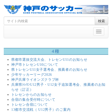
Skip
Search
検索
to
for
content
Toggle
navigati
4種
県都市選抜交流大会、トレセンU11のお知らせ
神戸市トレセンU10について
県トレセンU11女子選考会、推薦者のお知らせ
少年サッカーリーグ2026
神戸兵庫ライオンズクラブ杯
兵庫県ﾄﾚｾﾝU12男子・U12女子追加選考会、推薦者のお知
らせ（訂正）
トレセンからのお知らせ
合宿の集合受付時について
トレセン合宿について
13都市交流戦（ U12男子）のご案内