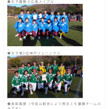
●女子優勝の広島メイプル
_
●女子第3位神戸フェニックス
●表彰風景（今回は都合により男女とも優勝チームの
みです）