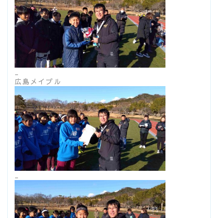
_
広島メイプル
_