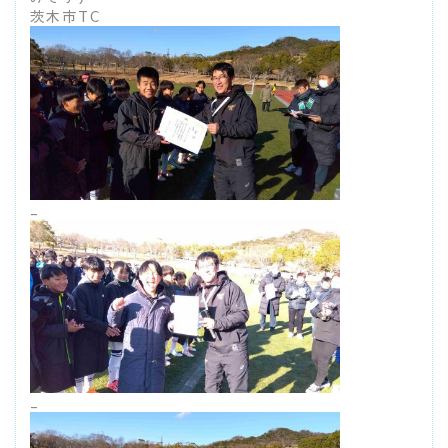
茨木市TC
_
_