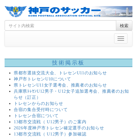
Skip
Search
検索
to
for
content
Toggle
navigati
技術掲示板
県都市選抜交流大会、トレセンU11のお知らせ
神戸市トレセンU10について
県トレセンU11女子選考会、推薦者のお知らせ
兵庫県ﾄﾚｾﾝU12男子・U12女子追加選考会、推薦者のお知
らせ（訂正）
トレセンからのお知らせ
合宿の集合受付時について
トレセン合宿について
13都市交流戦（ U12男子）のご案内
2026年度神戸市トレセン確定選手のお知らせ
13都市交流戦（ U12男子）参加確認