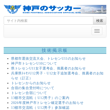
Skip
Search
検索
to
for
content
Toggle
navigati
技術掲示板
県都市選抜交流大会、トレセンU11のお知らせ
神戸市トレセンU10について
県トレセンU11女子選考会、推薦者のお知らせ
兵庫県ﾄﾚｾﾝU12男子・U12女子追加選考会、推薦者のお知
らせ（訂正）
トレセンからのお知らせ
合宿の集合受付時について
トレセン合宿について
13都市交流戦（ U12男子）のご案内
2026年度神戸市トレセン確定選手のお知らせ
13都市交流戦（ U12男子）参加確認