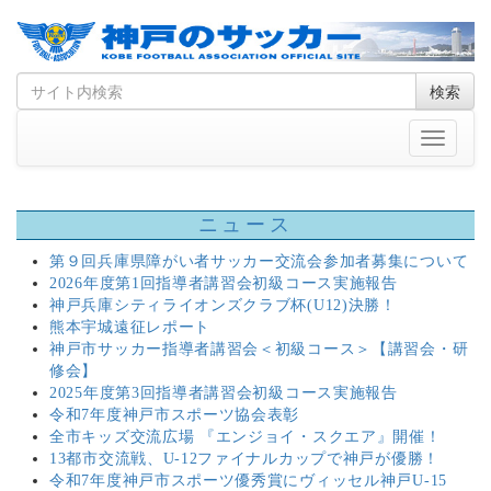
Skip
Search
検索
to
for
content
Toggle
navigati
ニュース
第９回兵庫県障がい者サッカー交流会参加者募集について
2026年度第1回指導者講習会初級コース実施報告
神戸兵庫シティライオンズクラブ杯(U12)決勝！
熊本宇城遠征レポート
神戸市サッカー指導者講習会＜初級コース＞【講習会・研
修会】
2025年度第3回指導者講習会初級コース実施報告
令和7年度神戸市スポーツ協会表彰
全市キッズ交流広場 『エンジョイ・スクエア』開催！
13都市交流戦、U-12ファイナルカップで神戸が優勝！
令和7年度神戸市スポーツ優秀賞にヴィッセル神戸U-15