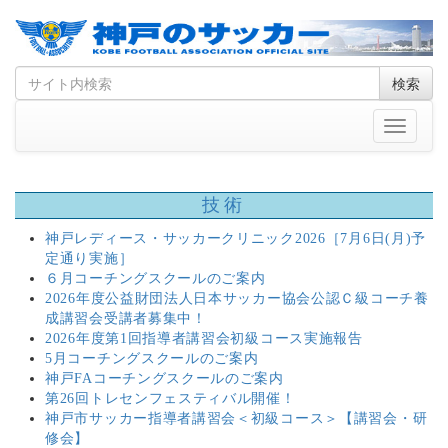
Skip
Search
検索
to
for
content
Toggle
navigati
技術
神戸レディース・サッカークリニック2026［7月6日(月)予
定通り実施］
６月コーチングスクールのご案内
2026年度公益財団法人日本サッカー協会公認Ｃ級コーチ養
成講習会受講者募集中！
2026年度第1回指導者講習会初級コース実施報告
5月コーチングスクールのご案内
神戸FAコーチングスクールのご案内
第26回トレセンフェスティバル開催！
神戸市サッカー指導者講習会＜初級コース＞【講習会・研
修会】