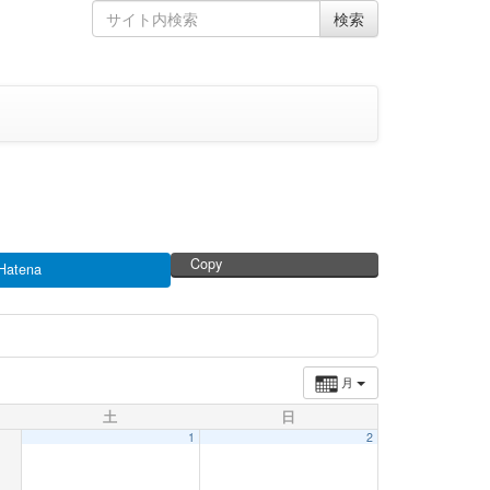
Skip
Search
検索
to
for
content
Copy
Hatena
月
土
日
1
2