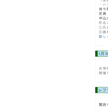
・ハ
持ち
定員
申込
件名
①氏
⑤携
詳し
1月
非常
開催
レフ
関西