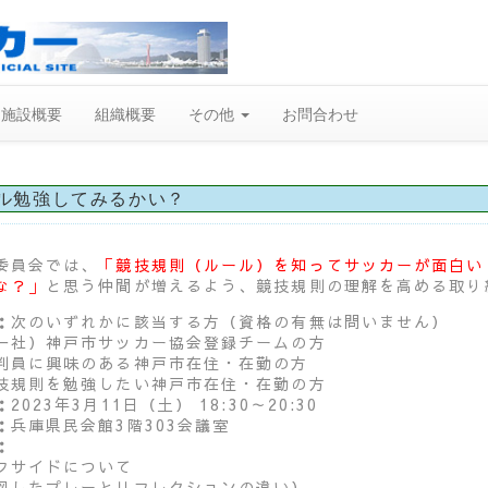
施設概要
組織概要
その他
お問合わせ
ル勉強してみるかい？
委員会では、
「競技規則（ルール）を知ってサッカーが面白い
な？」
と思う仲間が増えるよう、競技規則の理解を高める取り
：
次のいずれかに該当する方（資格の有無は問いません）
一社）神戸市サッカー協会登録チームの方
判員に興味のある神戸市在住・在勤の方
技規則を勉強したい神戸市在住・在勤の方
：
2023年3月11日（土） 18:30～20:30
：
兵庫県民会館3階303会議室
：
フサイドについて
図したプレーとリフレクションの違い）