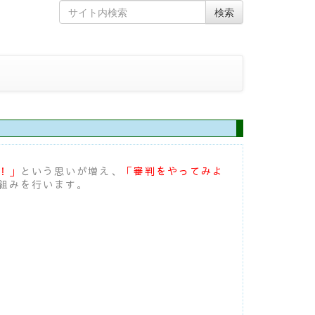
Skip
Search
検索
to
for
content
！」
という思いが増え、
「審判をやってみよ
組みを行います。