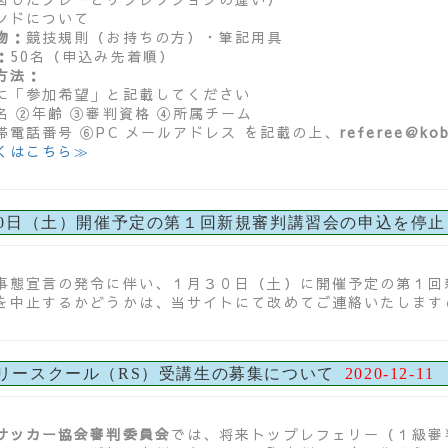
ンドについて
物：
競技規則（お持ちの方）・筆記用具
：
50名（申込み先着順）
方法：
に「参加希望」と記載してください
名 ②年齢 ③審判資格 ④所属チーム
帯電話番号 ⑥PC メールアドレス を記載の上、
referee＠kob
くはこちら≫
30日（土）開催予定の第１回新規審判講習会の申込を停
事態宣言の発令に伴い、１月３０日（土）に開催予定の第１回
を中止するかどうかは、当サイトにて改めてご連絡いたします
リースクール（RS）受講生の募集について
2020-12-11
サッカー協会審判委員会
では、将来トップレフェリー（１級審