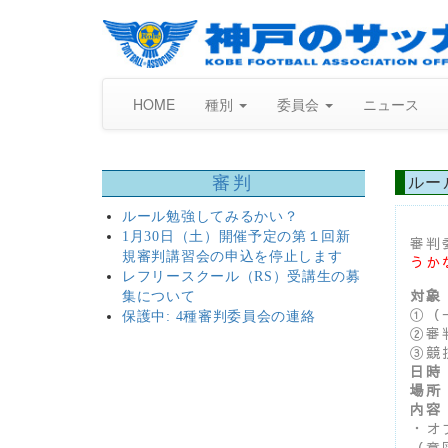
HOME
種別
委員会
ニュース
審判
ルー
ルール勉強してみるかい？
1月30日（土）開催予定の第１回新
審判
規審判講習会の申込を停止します
うか
レフリースクール（RS）受講生の募
対象
集について
①（
保護中: 4種審判委員会の連絡
②審
③競
日時
場所
内容
・オ
（意