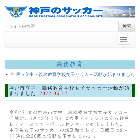
Skip
Search
検索
to
for
content
Toggle
navigati
義務教育
神戸市立中・義務教育学校女子サッカー活動が始まりました
神戸市立中・義務教育学校女子サッカー活動が始
まりました
2022-06-12
令和4年度の神戸市立中・義務教育学校女子サッカー
活動が、6月12日（日）に六甲アイランドにある神戸
レディースフットボールセンターで始まりました。
中学生女子のサッカーの部活動として、日曜日の9～
11時に全20回の活動を予定しています。