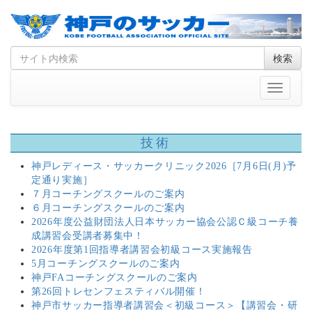
Skip
Search
検索
to
for
content
Toggle
navigati
技術
神戸レディース・サッカークリニック2026［7月6日(月)予
定通り実施］
７月コーチングスクールのご案内
６月コーチングスクールのご案内
2026年度公益財団法人日本サッカー協会公認Ｃ級コーチ養
成講習会受講者募集中！
2026年度第1回指導者講習会初級コース実施報告
5月コーチングスクールのご案内
神戸FAコーチングスクールのご案内
第26回トレセンフェスティバル開催！
神戸市サッカー指導者講習会＜初級コース＞【講習会・研