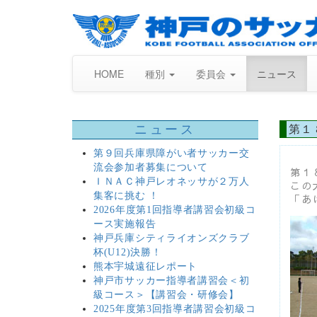
HOME
種別
委員会
ニュース
ニュース
第１
第９回兵庫県障がい者サッカー交
流会参加者募集について
第１
ＩＮＡＣ神戸レオネッサが２万人
この
集客に挑む ！
「あ
2026年度第1回指導者講習会初級コ
ース実施報告
神戸兵庫シティライオンズクラブ
杯(U12)決勝！
熊本宇城遠征レポート
神戸市サッカー指導者講習会＜初
級コース＞【講習会・研修会】
2025年度第3回指導者講習会初級コ