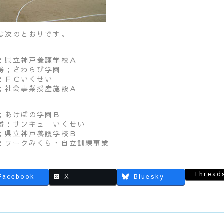
は次のとおりです。
：県立神戸養護学校Ａ
勝：さわらび学園
：ＦＣいくせい
：社会事業授産施設Ａ
：あけぼの学園Ｂ
勝：サンキュ いくせい
：県立神戸養護学校Ｂ
：ワークみくら・自立訓練事業
Thread
Facebook
X
Bluesky