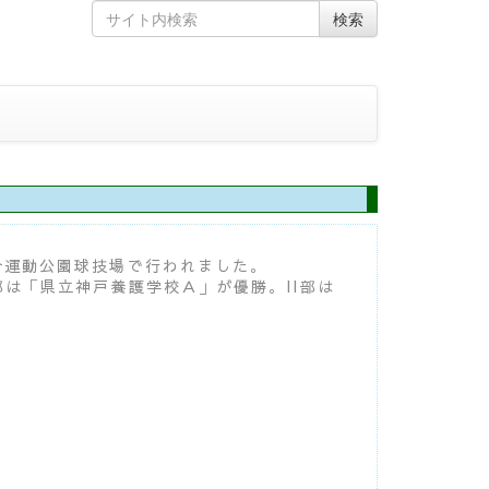
Skip
Search
検索
to
for
content
総合運動公園球技場で行われました。
部は「県立神戸養護学校Ａ」が優勝。II部は