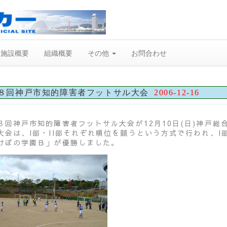
施設概要
組織概要
その他
お問合わせ
８回神戸市知的障害者フットサル大会
2006-12-16
８回神戸市知的障害者フットサル大会が12月10日(日)神戸
大会は、I部・II部それぞれ順位を競うという方式で行われ、I
けぼの学園Ｂ」が優勝しました。