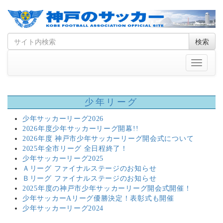
Skip
Search
検索
to
for
content
Toggle
navigati
少年リーグ
少年サッカーリーグ2026
2026年度少年サッカーリーグ開幕!!
2026年度 神戸市少年サッカーリーグ開会式について
2025年全市リーグ 全日程終了！
少年サッカーリーグ2025
Ａリーグ ファイナルステージのお知らせ
Ｂリーグ ファイナルステージのお知らせ
2025年度の神戸市少年サッカーリーグ開会式開催！
少年サッカーAリーグ優勝決定！表彰式も開催
少年サッカーリーグ2024