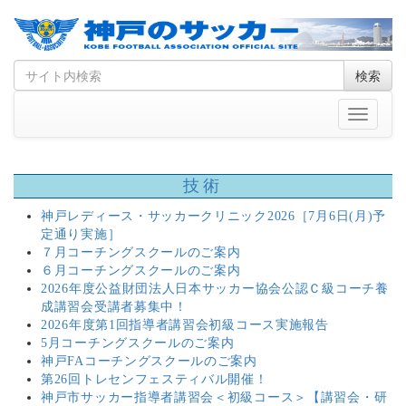
Skip
Search
検索
to
for
content
Toggle
navigati
技術
神戸レディース・サッカークリニック2026［7月6日(月)予
定通り実施］
７月コーチングスクールのご案内
６月コーチングスクールのご案内
2026年度公益財団法人日本サッカー協会公認Ｃ級コーチ養
成講習会受講者募集中！
2026年度第1回指導者講習会初級コース実施報告
5月コーチングスクールのご案内
神戸FAコーチングスクールのご案内
第26回トレセンフェスティバル開催！
神戸市サッカー指導者講習会＜初級コース＞【講習会・研