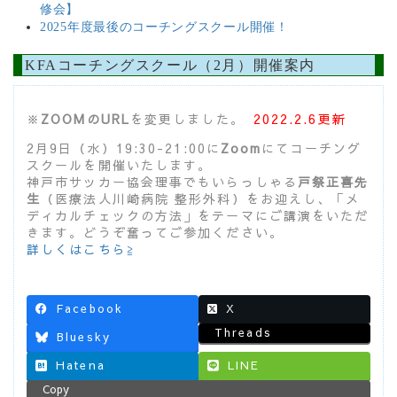
修会】
2025年度最後のコーチングスクール開催！
KFAコーチングスクール（2月）開催案内
※
ZOOMのURL
を変更しました。
2022.2.6更新
2月9日（水）19:30-21:00に
Zoom
にてコーチング
スクールを開催いたします。
神戸市サッカー協会理事でもいらっしゃる
戸祭正喜先
生
（医療法人川崎病院 整形外科）をお迎えし、「メ
ディカルチェックの方法」をテーマにご講演をいただ
きます。どうぞ奮ってご参加ください。
詳しくはこちら≧
Facebook
X
Threads
Bluesky
Hatena
LINE
Copy