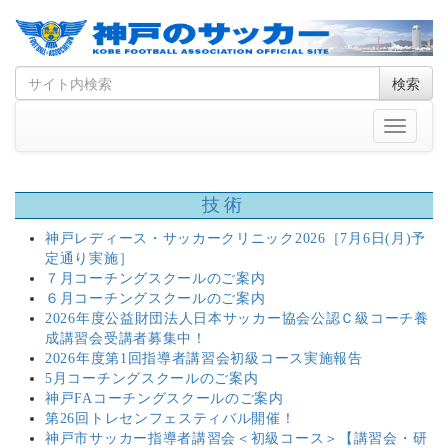
Skip
Search
検索
to
for
content
Toggle
navigati
技術
神戸レディース・サッカークリニック2026［7月6日(月)予
定通り実施］
７月コーチングスクールのご案内
６月コーチングスクールのご案内
2026年度公益財団法人日本サッカー協会公認Ｃ級コーチ養
成講習会受講者募集中！
2026年度第1回指導者講習会初級コース実施報告
5月コーチングスクールのご案内
神戸FAコーチングスクールのご案内
第26回トレセンフェスティバル開催！
神戸市サッカー指導者講習会＜初級コース＞【講習会・研