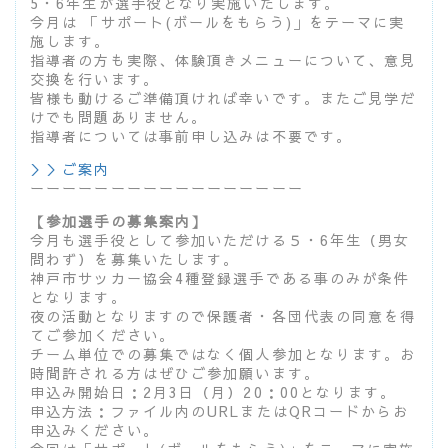
5・6年生が選手役となり実施いたします。
今月は 「サポート(ボールをもらう)」をテーマに実
施します。
指導者の方も実際、体験頂きメニューについて、意見
交換を行います。
皆様も動けるご準備頂ければ幸いです。またご見学だ
けでも問題ありません。
指導者については事前申し込みは不要です。
＞＞ご案内
ーーーーーーーーーーーーーーーーー
【参加選手の募集案内】
今月も選手役として参加いただける５・6年生（男女
問わず）を募集いたします。
神戸市サッカー協会4種登録選手である事のみが条件
となります。
夜の活動となりますので保護者・各団代表の同意を得
てご参加ください。
チーム単位での募集ではなく個人参加となります。お
時間許される方はぜひご参加願います。
申込み開始日：2月3日（月）20：00となります。
申込方法：ファイル内のURLまたはQRコードからお
申込みください。