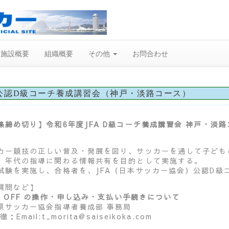
施設概要
組織概要
その他
お問合わせ
A公認D級コーチ養成講習会（神戸・淡路コース）
集締め切り】令和6年度JFA D級コーチ養成講習会 神戸・淡
カー競技の正しい普及・発展を図り、サッカーを通して子ども
）年代の指導に関わる情報共有を目的として実施する。
試験を実施し、合格者を、JFA（日本サッカー協会）公認D級
質問など】
CK OFF の操作・申し込み・支払い手続きについて
県サッカー協会指導者養成部 事務局
徹：Email:t_morita@saiseikoka.com