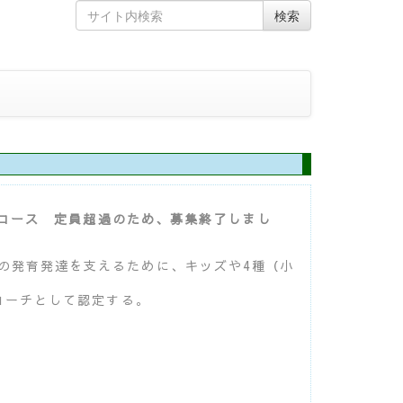
Skip
Search
検索
to
for
content
路コース 定員超過のため、募集終了しまし
の発育発達を支えるために、キッズや4種（小
コーチとして認定する。