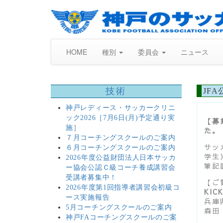
HOME
種別
委員会
ニュース
技術
JF
神戸レディース・サッカークリニ
ック2026［7月6日(月)予定通り実
【募
施］
た。
７月コーチングスクールのご案内
サッ
６月コーチングスクールのご案内
学生
2026年度公益財団法人日本サッカ
筆記
ー協会公認Ｃ級コーチ養成講習会
受講者募集中！
【ご
2026年度第1回指導者講習会初級コ
KI
ース実施報告
兵庫
5月コーチングスクールのご案内
森田 
神戸FAコーチングスクールのご案