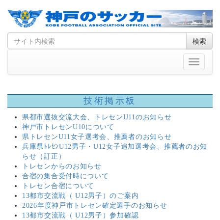
Skip
Search
検索
to
for
content
Toggle
navigati
技術掲示板
県都市選抜交流大会、トレセンU11のお知らせ
神戸市トレセンU10について
県トレセンU11女子選考会、推薦者のお知らせ
兵庫県ﾄﾚｾﾝU12男子・U12女子追加選考会、推薦者のお知
らせ（訂正）
トレセンからのお知らせ
合宿の集合受付時について
トレセン合宿について
13都市交流戦（ U12男子）のご案内
2026年度神戸市トレセン確定選手のお知らせ
13都市交流戦（ U12男子）参加確認