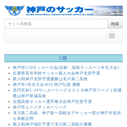
Skip
Search
検索
to
for
content
Toggle
navigati
2種
神戸市U16サッカー大会(旧称：高校サッカー１年生大会)
兵庫県高等学校サッカー新人大会神戸支部予選
新人戦神戸支部予選優勝は滝川第二高校
神戸市1年生大会2019 神戸弘陵 優勝
高円宮杯U-18サッカーリーグ２０１９神戸市リーグ１部優
勝は神戸星城高校
全国高校サッカー選手権大会神戸支部予選
神戸市ユースサッカーリーグ
滝川第二高校、神戸第一高校女子サッカー部が神戸市役所
を表敬訪問
新人戦神戸地区予選で滝川第二高校が優勝