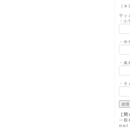
（※
サッ
・小
・中
・高
・そ
【問
一般
mail