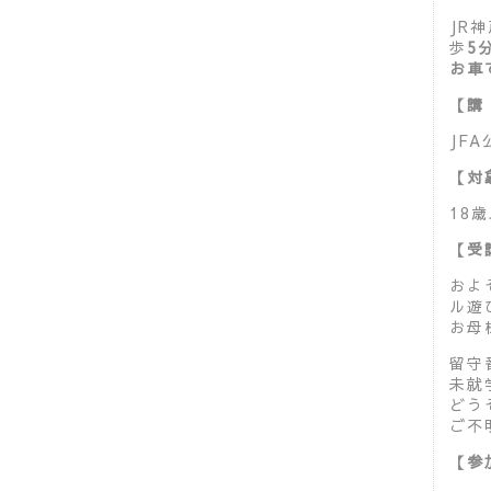
JR
歩
5
お車
【講
JF
【対
18
【受
およ
ル遊
お母
留守
未就
どう
ご不
【参