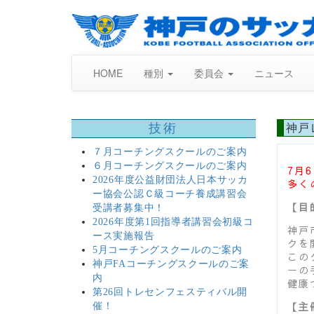
HOME
種別
委員会
ニュース
技術
神戸
７月コーチングスクールのご案内
６月コーチングスクールのご案内
7月
2026年度公益財団法人日本サッカ
多く
ー協会公認Ｃ級コーチ養成講習会
【目
受講者募集中！
2026年度第1回指導者講習会初級コ
神戸
ース実施報告
クを
5月コーチングスクールのご案内
この
神戸FAコーチングスクールのご案
ーの
内
健康
第26回トレセンフェスティバル開
【主
催！