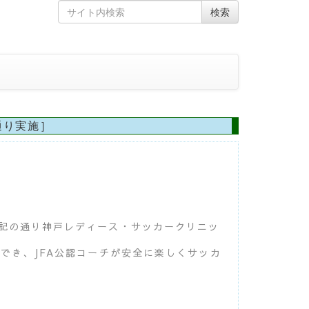
Skip
Search
検索
to
for
content
通り実施］
記の通り神戸レディース・サッカークリニッ
でき、JFA公認コーチが安全に楽しくサッカ