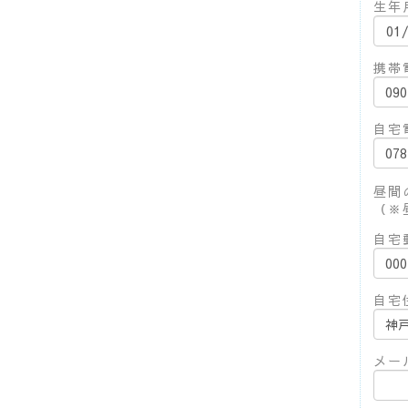
生年
携帯
自宅
昼間
（※
自宅
自宅
メー