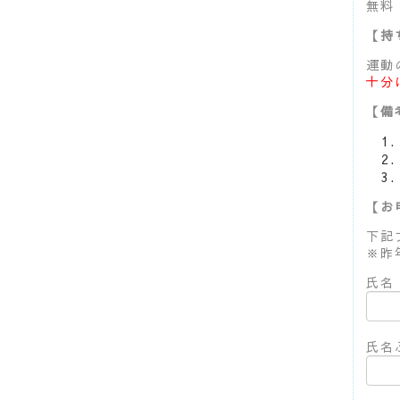
無料
【持
運動
十分
【備
【お
下記
※昨
氏名 
氏名