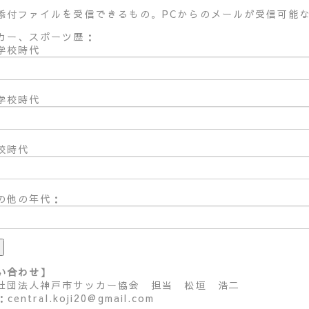
添付ファイルを受信できるもの。PCからのメールが受信可能
カー、スポーツ歴：
学校時代
学校時代
校時代
の他の年代：
い合わせ】
社団法人神戸市サッカー協会 担当 松垣 浩二
：central.koji20@gmail.com