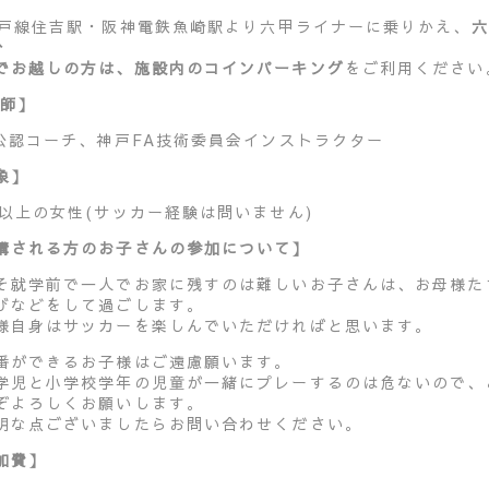
神戸線住吉駅・阪神電鉄魚崎駅より六甲ライナーに乗りかえ、
六
分
でお越しの方は、施設内のコインパーキング
をご利用ください
 師】
A公認コーチ、神戸FA技術委員会インストラクター
象】
歳以上の女性(サッカー経験は問いません)
講される方のお子さんの参加について】
そ就学前で一人でお家に残すのは難しいお子さんは、お母様た
びなどをして過ごします。
様自身はサッカーを楽しんでいただければと思います。
番ができるお子様はご遠慮願います。
学児と小学校学年の児童が一緒にプレーするのは危ないので、
ぞよろしくお願いします。
明な点ございましたらお問い合わせください。
加費】