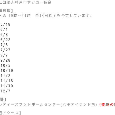
社団法人神戸市サッカー協会
催日程】
日の 19時〜21時 全14回程度を予定しています。
5/18
6/1
6/8
6/22
7/6
7/27
9/7
9/28
10/5
10/19
11/2
11/16
11/30
12/7
 場】
レディースフットボールセンター(六甲アイランド内)
（変更の
通アクセス】