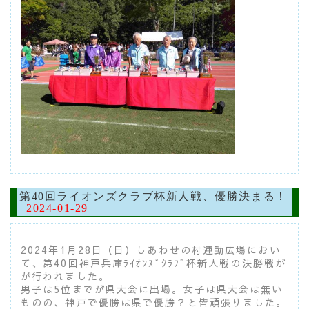
第40回ライオンズクラブ杯新人戦、優勝決まる！
2024-01-29
2024年1月28日（日）しあわせの村運動広場におい
て、第40回神戸兵庫ﾗｲｵﾝｽﾞｸﾗﾌﾞ杯新人戦の決勝戦が
が行われました。
男子は5位までが県大会に出場。女子は県大会は無い
ものの、神戸で優勝は県で優勝？と皆頑張りました。