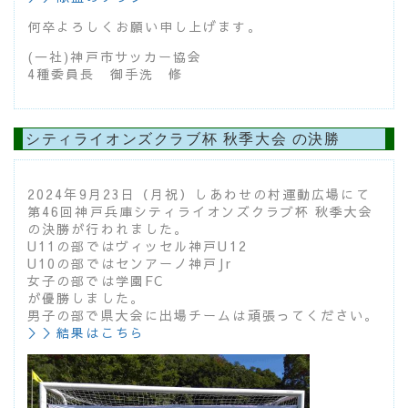
何卒よろしくお願い申し上げます。
(一社)神戸市サッカー協会
4種委員長 御手洗 修
シティライオンズクラブ杯 秋季大会 の決勝
2024年9月23日（月祝）しあわせの村運動広場にて
第46回神戸兵庫シティライオンズクラブ杯 秋季大会
の決勝が行われました。
U11の部ではヴィッセル神戸U12
U10の部ではセンアーノ神戸Jr
女子の部では学園FC
が優勝しました。
男子の部で県大会に出場チームは頑張ってください。
＞＞結果はこちら