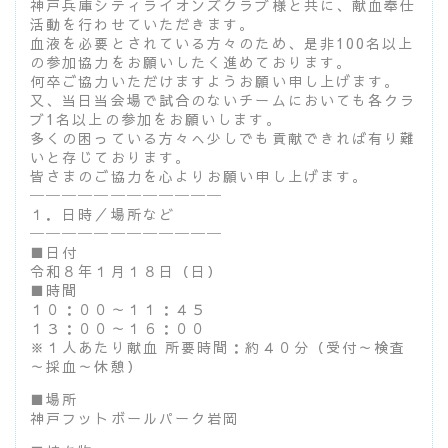
神戸兵庫シティライオンズクラブ様と共に、献血奉仕
活動を行わせていただきます。
血液を必要とされている方々のため、是非100名以上
の参加協力をお願いしたく進めております。
何卒ご協力いただけますようお願い申し上げます。
又、当日当会場で試合のないチームにおいても各クラ
ブ1名以上の参加をお願いします。
多くの困っている方々へ少しでも貢献できれば有り難
いと存じております。
皆さまのご協力を心よりお願い申し上げます。
────────────
１．日時／場所など
────────────
■日付
令和８年１月１８日（日）
■時間
１０：００～１１：４５
１３：００～１６：００
※１人あたり献血 所要時間：約４０分（受付～検査
～採血～休憩）
■場所
神戸フットボールパーク岩岡