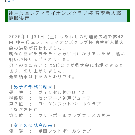
1
2
»
神戸兵庫シティライオンズクラブ杯 春季新人戦
優勝決定！
2026年1月31日（土）しあわせの村運動広場で第42
回 神戸兵庫シティライオンズクラブ杯 春季新人戦大
会の決勝が行われました。
朝から雪がチラチラ～と寒い日になりましたが、熱い
戦いが繰り広げられました。
男子の部においては5位までが県大会に出場できると
あり、盛り上がりました。
最終結果は下記のとおりです。
【
男子の部試合結果
】
優 勝 ： ヴィッセル神戸U-12
準優勝 ： センアーノ神戸ジュニア
第３位 ： ヨーケンフットボールクラブ
：なぎさＦＣ
第５位 ： フットボールクラブフレスカ神戸
【
女子の部試合結果
】
優 勝 ： 学園フットボールクラブ