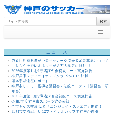
Skip
Search
検索
to
for
content
Toggle
navigati
ニュース
第９回兵庫県障がい者サッカー交流会参加者募集について
ＩＮＡＣ神戸レオネッサが２万人集客に挑む ！
2026年度第1回指導者講習会初級コース実施報告
神戸兵庫シティライオンズクラブ杯(U12)決勝！
熊本宇城遠征レポート
神戸市サッカー指導者講習会＜初級コース＞【講習会・研
修会】
2025年度第3回指導者講習会初級コース実施報告
令和7年度神戸市スポーツ協会表彰
全市キッズ交流広場 『エンジョイ・スクエア』開催！
13都市交流戦、U-12ファイナルカップで神戸が優勝！