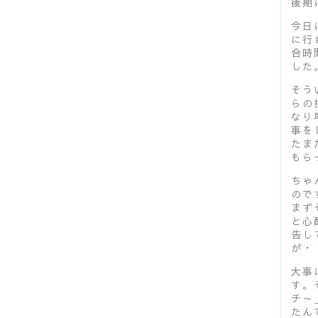
後期
今日
に行
合時
した
そう
らの
なり
事を
たま
もら
ちゃ
ので
まず
と心
告し
が・
大事
す。
チ～
たん