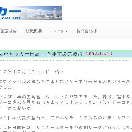
施設概要
組織概要
その他
お問合わせ
ちかサッカー日記 ：３年前の失敗談
2002-10-13
０２年１０月１３日(日) 晴れ
のヴィッセルの試合を見ましたか？日本代表が６人もいる鹿島
でした。
いえば去年の鹿島戦にジーコさんが来てました。普段、選手を
ジーコさんを見た時は固まってしまいました。（笑）ジーコさ
・・気のせいか・・・
から日本代表の監督としてどんなチームを作るのか楽しみです
て今日日曜日は、サッカースクールの後期リーグがありました