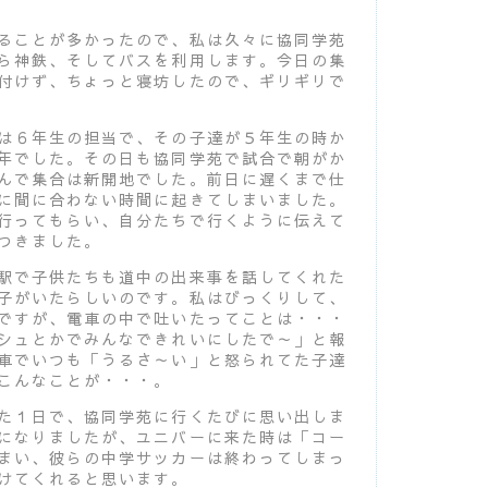
ることが多かったので、私は久々に協同学苑
ら神鉄、そしてバスを利用します。今日の集
付けず、ちょっと寝坊したので、ギリギリで
は６年生の担当で、その子達が５年生の時か
年でした。その日も協同学苑で試合で朝がか
んで集合は新開地でした。前日に遅くまで仕
に間に合わない時間に起きてしまいました。
行ってもらい、自分たちで行くように伝えて
つきました。
駅で子供たちも道中の出来事を話してくれた
子がいたらしいのです。私はびっくりして、
ですが、電車の中で吐いたってことは・・・
シュとかでみんなできれいにしたで～」と報
車でいつも「うるさ～い」と怒られてた子達
こんなことが・・・。
た１日で、協同学苑に行くたびに思い出しま
になりましたが、ユニバーに来た時は「コー
まい、彼らの中学サッカーは終わってしまっ
けてくれると思います。