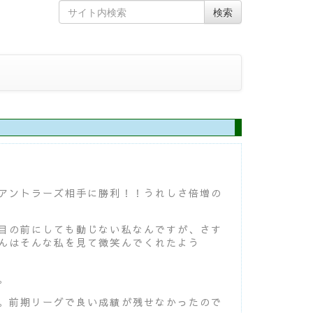
Skip
Search
検索
to
for
content
アントラーズ相手に勝利！！うれしさ倍増の
目の前にしても動じない私なんですが、さす
んはそんな私を見て微笑んでくれたよう
。
。前期リーグで良い成績が残せなかったので