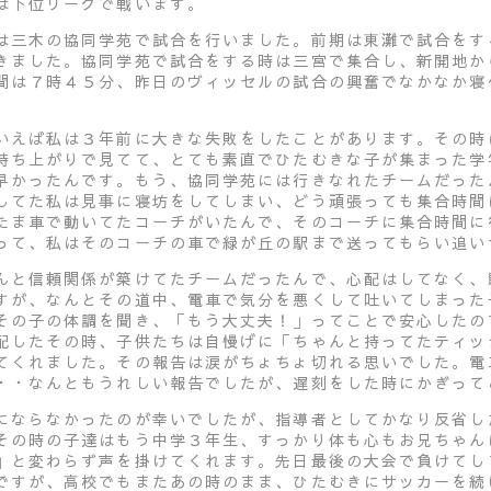
は下位リーグで戦います。
は三木の協同学苑で試合を行いました。前期は東灘で試合をす
きました。協同学苑で試合をする時は三宮で集合し、新開地か
間は７時４５分、昨日のヴィッセルの試合の興奮でなかなか寝
。
いえば私は３年前に大きな失敗をしたことがあります。その時
持ち上がりで見てて、とても素直でひたむきな子が集まった学
早かったんです。もう、協同学苑には行きなれたチームだった
してた私は見事に寝坊をしてしまい、どう頑張っても集合時間
たま車で動いてたコーチがいたんで、そのコーチに集合時間に
って、私はそのコーチの車で緑が丘の駅まで送ってもらい追い
んと信頼関係が築けてたチームだったんで、心配はしてなく、
すが、なんとその道中、電車で気分を悪くして吐いてしまった
その子の体調を聞き、「もう大丈夫！」ってことで安心したの
配したその時、子供たちは自慢げに「ちゃんと持ってたティッ
てくれました。その報告は涙がちょちょ切れる思いでした。電
・・なんともうれしい報告でしたが、遅刻をした時にかぎって
にならなかったのが幸いでしたが、指導者としてかなり反省し
その時の子達はもう中学３年生、すっかり体も心もお兄ちゃん
」と変わらず声を掛けてくれます。先日最後の大会で負けてし
ですが、高校でもまたあの時のまま、ひたむきにサッカーを続