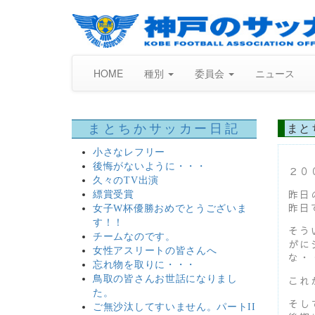
HOME
種別
委員会
ニュース
まとちかサッカー日記
まと
小さなレフリー
後悔がないように・・・
２０
久々のTV出演
昨日
縹賞受賞
昨日
女子W杯優勝おめでとうございま
す！！
そう
チームなのです。
がに
女性アスリートの皆さんへ
な・
忘れ物を取りに・・・
鳥取の皆さんお世話になりまし
これ
た。
そし
ご無沙汰してすいません。パートII