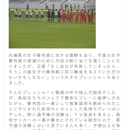
兵庫県の女子審判員に対する理解もあり、今後の女子
審判員の発展のために今回の割り当てを頂くことにな
りましたが、正直「もし自分が失敗してしまったら、
もうこの後女子の審判員に同じ機会を与えていただけ
ないかもしれない」という大きなプレッシャーもあり
ました。
そんなプレッシャーと緊張の中で挑んだ試合でした
が、高校生たちのフェアで懸命なプレーに後押しされ
ながら、審判団の一員として無事試合を務められたこ
とにやりきれた気持ちとホッとした気持ちでいっぱい
でした。特に選手権の決勝は、ＴＶ放送もある上、高
校サッカーの一番の舞台とされている試合なので、県
予選の決勝とはいえ見ている人も多く、予想以上の多