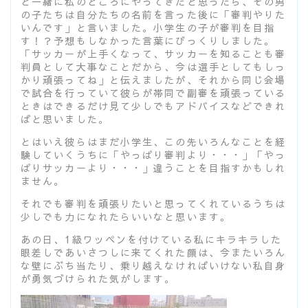
と一緒に私のところにやってきたと思ったら、その男
の子たちは自分たちの名前を言った後に「審判やりた
いんです」と言いました。小学生の子が審判を目指
す！？予想もしなかった言葉にびっくりしました。
「サッカーが上手くなって、サッカーを知ることも審
判員として大事なことだから、今は選手としてもしっ
かり頑張ってね」と伝えましたが、それから同じ会場
で試合を行っていて彼らが帯同で副審を頑張っている
ときはできるだけ見て少しでもアドバイスなどできれ
ばと思いました。
とはいえ彼らはまだ小学生、この先いろんなことを経
験していくうちに「やっぱり審判より・・・」「やっ
ぱりサッカーより・・・」違うことを目指すかもしれ
ません。
それでも審判を頑張りたいと思ってくれているうちは
少しでも力になれたらいいなと思います。
あの日、1級ワッペンを付けている私にキラキラした
眼差しであいさつしに来てくれた顔は、今またいろん
な壁にぶち当たり、乗り越えなければいけない私自身
が勇気づけられた気がします。