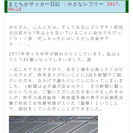
まとちかサッカー日記 ：小さなレフリー
2017-
06-24
みなさん、こんにちは。そしてお久しぶりです！前回
の日記から1年以上も空いていることに自分でもびっ
くり！！笑 忙しかったとはいえ少し反省中で
す・・・。
2017年早くも半年が終わろうとしています。私はと
うとう40歳になってしまいました。涙
一応これでも女ですので、あまり歳を公表したくはな
いのですが、昨年ありがたいことに2回も新聞でご紹
介いただき、おかげで歳もバレバレになってしまいま
した。（新聞は必ず歳が出るので） その新聞に載っ
たというのは、ご覧いただいた方も多いかもしれませ
んが、昨年の高校総体・高校選手権の男子の兵庫県決
勝で初めて女性審判員が入った（副審）ということ
で、取材をしていただくことができました。