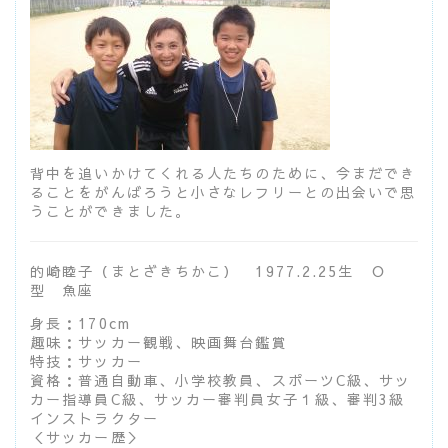
背中を追いかけてくれる人たちのために、今まだでき
ることをがんばろうと小さなレフリーとの出会いで思
うことができました。
的崎睦子（まとざきちかこ） 1977.2.25生 Ｏ
型 魚座
身長：170cm
趣味：サッカー観戦、映画舞台鑑賞
特技：サッカー
資格：普通自動車、小学校教員、スポーツC級、サッ
カー指導員C級、サッカー審判員女子１級、審判3級
インストラクター
＜サッカー歴＞