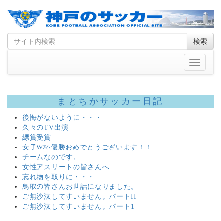
Skip
Search
検索
to
for
content
Toggle
navigati
まとちかサッカー日記
後悔がないように・・・
久々のTV出演
縹賞受賞
女子W杯優勝おめでとうございます！！
チームなのです。
女性アスリートの皆さんへ
忘れ物を取りに・・・
鳥取の皆さんお世話になりました。
ご無沙汰してすいません。パートII
ご無沙汰してすいません。パート1