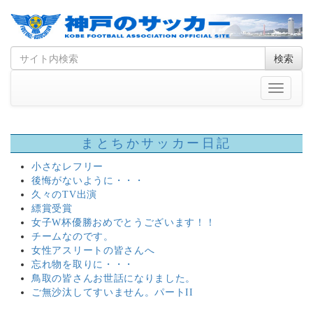
Skip
Search
検索
to
for
content
Toggle
navigati
まとちかサッカー日記
小さなレフリー
後悔がないように・・・
久々のTV出演
縹賞受賞
女子W杯優勝おめでとうございます！！
チームなのです。
女性アスリートの皆さんへ
忘れ物を取りに・・・
鳥取の皆さんお世話になりました。
ご無沙汰してすいません。パートII