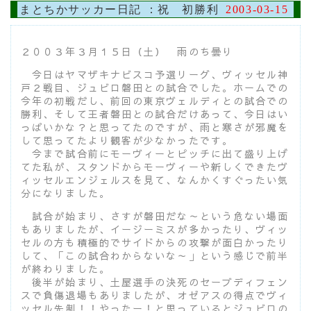
まとちかサッカー日記 ：祝 初勝利
2003-03-15
２００３年３月１５日（土） 雨のち曇り
今日はヤマザキナビスコ予選リーグ、ヴィッセル神
戸２戦目、ジュビロ磐田との試合でした。ホームでの
今年の初戦だし、前回の東京ヴェルディとの試合での
勝利、そして王者磐田との試合だけあって、今日はい
っぱいかな？と思ってたのですが、雨と寒さが邪魔を
して思ってたより観客が少なかったです。
今まで試合前にモーヴィーとピッチに出て盛り上げ
てた私が、スタンドからモーヴィーや新しくできたヴ
ィッセルエンジェルスを見て、なんかくすぐったい気
分になりました。
試合が始まり、さすが磐田だな～という危ない場面
もありましたが、イージーミスが多かったり、ヴィッ
セルの方も積極的でサイドからの攻撃が面白かったり
して、「この試合わからないな～」という感じで前半
が終わりました。
後半が始まり、土屋選手の決死のセーブディフェン
スで負傷退場もありましたが、オゼアスの得点でヴィ
ッセル先制！！やったー！と思っているとジュビロの