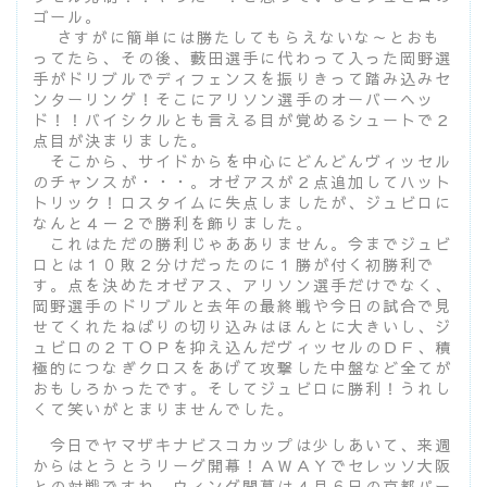
ゴール。
さすがに簡単には勝たしてもらえないな～とおも
ってたら、その後、藪田選手に代わって入った岡野選
手がドリブルでディフェンスを振りきって踏み込みセ
ンターリング！そこにアリソン選手のオーバーヘッ
ド！！バイシクルとも言える目が覚めるシュートで２
点目が決まりました。
そこから、サイドからを中心にどんどんヴィッセル
のチャンスが・・・。オゼアスが２点追加してハット
トリック！ロスタイムに失点しましたが、ジュビロに
なんと４－２で勝利を飾りました。
これはただの勝利じゃあありません。今までジュビ
ロとは１０敗２分けだったのに１勝が付く初勝利で
す。点を決めたオゼアス、アリソン選手だけでなく、
岡野選手のドリブルと去年の最終戦や今日の試合で見
せてくれたねばりの切り込みはほんとに大きいし、ジ
ュビロの２ＴＯＰを抑え込んだヴィッセルのＤＦ、積
極的につなぎクロスをあげて攻撃した中盤など全てが
おもしろかったです。そしてジュビロに勝利！うれし
くて笑いがとまりませんでした。
今日でヤマザキナビスコカップは少しあいて、来週
からはとうとうリーグ開幕！ＡＷＡＹでセレッソ大阪
との対戦ですね。ウィング開幕は４月６日の京都パー