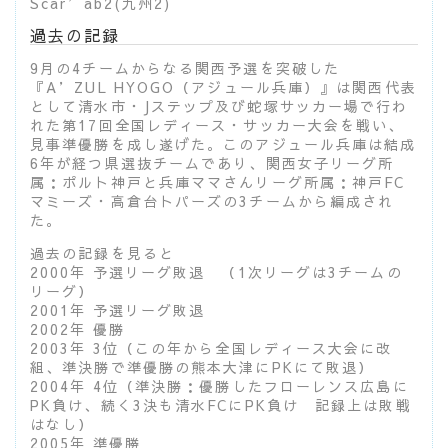
Scar’ab2(九州2)
過去の記録
9月の4チームからなる関西予選を突破した
『A’ZUL HYOGO（アジュール兵庫）』は関西代表
として清水市・Jステップ及び蛇塚サッカー場で行わ
れた第17回全国レディース・サッカー大会を戦い、
見事準優勝を成し遂げた。このアジュール兵庫は結成
6年が経つ県選抜チームであり、関西女子リーグ所
属：ポルト神戸と兵庫ママさんリーグ所属：神戸FC
マミーズ・高倉台トパーズの3チームから編成され
た。
過去の記録を見ると
2000年 予選リーグ敗退 （1次リーグは3チームの
リーグ）
2001年 予選リーグ敗退
2002年 優勝
2003年 3位（この年から全国レディース大会に改
組、準決勝で準優勝の熊本大津にPKにて敗退）
2004年 4位（準決勝：優勝したフローレンス広島に
PK負け、続く3決も清水FCにPK負け 記録上は敗戦
はなし）
2005年 準優勝