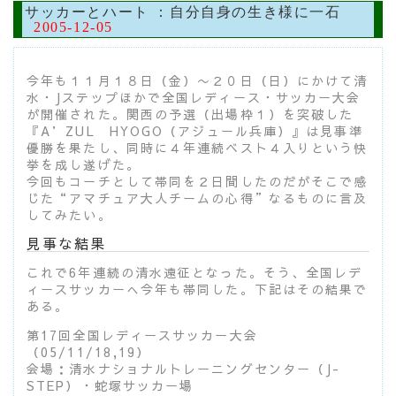
サッカーとハート ：自分自身の生き様に一石
2005-12-05
今年も１１月１８日（金）〜２０日（日）にかけて清
水・Jステップほかで全国レディース・サッカー大会
が開催された。関西の予選（出場枠１）を突破した
『A’ZUL HYOGO（アジュール兵庫）』は見事準
優勝を果たし、同時に４年連続ベスト４入りという快
挙を成し遂げた。
今回もコーチとして帯同を２日間したのだがそこで感
じた“アマチュア大人チームの心得”なるものに言及
してみたい。
見事な結果
これで6年連続の清水遠征となった。そう、全国レデ
ィースサッカーへ今年も帯同した。下記はその結果で
ある。
第17回全国レディースサッカー大会
（05/11/18,19）
会場：清水ナショナルトレーニングセンター（J-
STEP）・蛇塚サッカー場