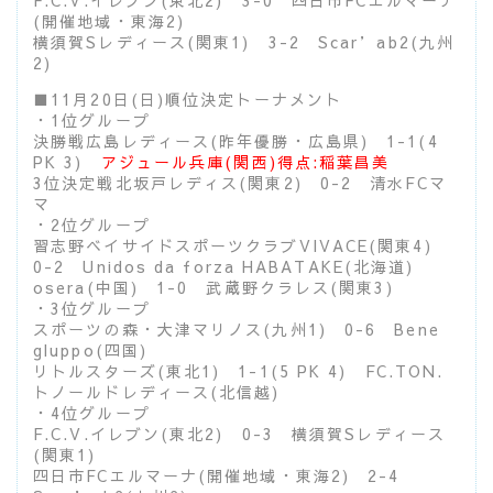
F.C.V.イレブン(東北2) 3-0 四日市FCエルマーナ
(開催地域・東海2)
横須賀Sレディース(関東1) 3-2 Scar’ab2(九州
2)
■11月20日(日)順位決定トーナメント
・1位グループ
決勝戦広島レディース(昨年優勝・広島県) 1-1(4
PK 3)
アジュール兵庫(関西)得点:稲葉昌美
3位決定戦北坂戸レディス(関東2) 0-2 清水FCマ
マ
・2位グループ
習志野ベイサイドスポーツクラブVIVACE(関東4)
0-2 Unidos da forza HABATAKE(北海道)
osera(中国) 1-0 武蔵野クラレス(関東3)
・3位グループ
スポーツの森・大津マリノス(九州1) 0-6 Bene
gluppo(四国)
リトルスターズ(東北1) 1-1(5 PK 4) FC.TON.
トノールドレディース(北信越)
・4位グループ
F.C.V.イレブン(東北2) 0-3 横須賀Sレディース
(関東1)
四日市FCエルマーナ(開催地域・東海2) 2-4