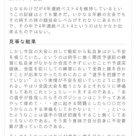
となるわけだが4年連続ベスト4を維持しているとい
うこの記録はとても驚きだ。いかなる年齢の大会でも
その時その時の競技会レベルがそれなりにあるわけ
で、その中で4年連続ベスト4というのはなかなか出
来るものではない。
見事な結果
しかし今回の大会に対して戦前から私自身は少し不安
を感じていた。というのは例年に無く関西予選前の練
習に私自身がなかなか合流できずにいたことや予選突
破後、全国を前にしての練習において全員と顔を合わ
すことが出来なかったためにおこる“選手を把握でき
ていない”という実情が不安を招いていたように思わ
れる。やはり全国大会を戦うとなるとそれなりに準備
をしてあれこれとシュミレートをするのである。「あ
の選手が怪我したらそのポジションはこうやってああ
やって埋めて・・・逆に起きる問題としたら○○だろ
うから△△する準備をしておかないと・・・」といっ
たようなことは選手の現状把握をすること無くしてあ
りえないのである。そう言う意味で自分自身に不安要
素が漂っていたのである。