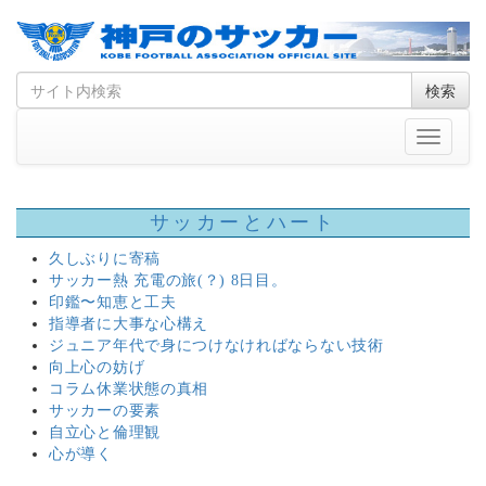
Skip
Search
検索
to
for
content
Toggle
navigati
サッカーとハート
久しぶりに寄稿
サッカー熱 充電の旅(？) 8日目。
印鑑〜知恵と工夫
指導者に大事な心構え
ジュニア年代で身につけなければならない技術
向上心の妨げ
コラム休業状態の真相
サッカーの要素
自立心と倫理観
心が導く