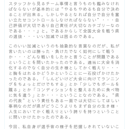
スタッフから見るチーム事情と言うものも鑑みなけれ
ばならないが基本的には“やるもやめるも自分で決め
ることが出来る。しかしやるとなれば自分で自分を奮
い立たせコントロールしなければならない”・・・自
己評価が大切であり自己責任が大切なカテゴリーなの
である・・・』と。であるからして全国大会を戦う県
の選抜・・・いい加減では困るのである。
このいい加減というのも抽象的な言葉なのだが、私が
言いたいのは勝った・負けたでなく如何にして戦う
か・・・どんな戦いをしたかと言うことが問題である
ということを問いたかったのである。適当に大会を消
化するのでなく自分の生き様としてかく戦えり・・・
と胸をはれるかどうかということに一石投げかけたか
ったのである。「しんどいけど大会に向けてランニン
グをちょっとだけでもする」とか「少しでもボールを
蹴る」とか「コンディションをと整えるために食べ物
に気を遣う」とか・・・ということなのである。“県
の代表”という責任もある一面では大切にしてほしい
事柄なのだが県がどうこうよりもまず自分の生き様・
人生においてかく戦えりという誇りを持つということ
に問いかけたかったのである。
今回、私自身が選手皆の様子を把握しきれていないこ