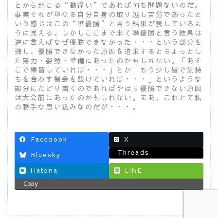
とから起こる“勘違い”であれば何も問題ないのだ。
事実それが単なる自分自身の取り越し苦労であったと
いう感じはこの“準優勝”と言う結果が表しているよ
うに見える。しかしここまで来て準優勝と言う結果は
逆に言えばなぜ優勝できなかった・・・という部分を
残し、優勝できなかった原因を追求するとちょっとし
た努力・姿勢・準備にあったのかもしれない。「あそ
こで練習していれば・・・」とか「もう少し皆で気持
ちを合わす機会を設けていれば・・・」というような
部分にたどり着くのであればやはり優勝できない原因
は大会前にあったのかもしれない。まあ、これとて私
の勝手な思い込みなのだが・・・。
Facebook
X
Threads
Bluesky
Hatena
LINE
Copy