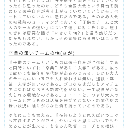
そしてもうひとつは自分が選手と顔を合わしていなか
ったから思ったのか、どうも全国大会という舞台を前
にして選手自身が盛り上がっていないというかモチベ
ートしていないように感じたのである。そのため大会
の初戦前のミーティングにおいて「子供のチームと大
人のチームの違い」について選手に話しをした。選手
の皆には唐突な話で「いきなり何?」と言う感じだっ
たかもしれない。しかしその背景にある思いはこうだ
ったのである。
卒業の無いチームの性(さが)
『子供のチームというものは選手自身が“進級”する
と同時にいずれ“卒業”があり“入学”がある。放っ
て置いても毎年新陳代謝があるのである。しかし大人
のチームはいつまでも入れ替わりは無い。進級・卒
業・入学が無いのである。プロならまだしもアマチュ
アになればなおさら新陳代謝がない。一生現役がかな
えられる環境なのである。』・・・と。つまり大人の
チームと言うものは活気を帯びてこない・新陳代謝の
無い状況に陥りがちな性質を持っているのである。
ゆえにこうも言える。『在籍しようと思えばいつまで
も在籍することができ、やめようと思えばいつでもや
めることが出来る。もちろん監督・コーチとの相談・