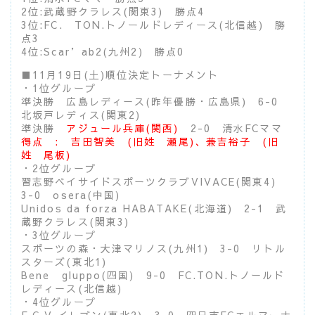
2位:武蔵野クラレス(関東3) 勝点4
3位:FC. TON.トノールドレディース(北信越) 勝
点3
4位:Scar’ab2(九州2) 勝点0
■11月19日(土)順位決定トーナメント
・1位グループ
準決勝 広島レディース(昨年優勝・広島県) 6-0
北坂戸レディス(関東2)
準決勝
アジュール兵庫(関西)
2-0 清水FCママ
得点 : 吉田智美 (旧姓 瀬尾)、兼吉裕子 (旧
姓 尾板)
・2位グループ
習志野ベイサイドスポーツクラブVIVACE(関東4)
3-0 osera(中国)
Unidos da forza HABATAKE(北海道) 2-1 武
蔵野クラレス(関東3)
・3位グループ
スポーツの森・大津マリノス(九州1) 3-0 リトル
スターズ(東北1)
Bene gluppo(四国) 9-0 FC.TON.トノールド
レディース(北信越)
・4位グループ