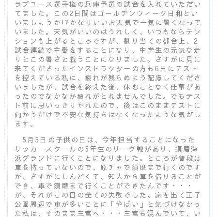
ラブユース選手権の兵庫予選の試合を入れていただい
てました。この2日間はゴールデンウィーク日和とい
いましょうか!?かなりいいお天気で一気に暑くなって
いました。天気がいいのはうれしく、いつもならテン
ションも上がるところですが、割り当ての都合上、2
試合連続で主審をすることになり、中学生の元気な走
りとこの暑さと戦うことになりました。さすがに見に
来てくださったインストラクターの方も6日にテスト
を控えている私に、疲れが残らぬよう配慮してくださ
いましたが、試合を終えた後、休むことなく仕事があ
ったのでなかなか疲れがとれませんでした。でもテス
ト前に思いっきりやれたので、後はこのままテストに
向かうだけで不安な気持ちはなくなったような気がし
ます。
5月5日の子供の日は、今年担当することになった
サッカースクールの5年生のリーグ戦があり、須磨海
浜グランドに行くことになりました。ところが普段は
車を持っていないので、原チャで須磨まで行くのです
が、さすがにしんどくて、知人から車を借りることが
でき、車で須磨まで行くことができたんです・・・
が、それがこの日の全ての失敗でした。家を出て王子
公園周辺で車が多いことに「やばい」と気づけなかっ
た私は、そのまま三宮へ・・・三宮も混んでいて、い