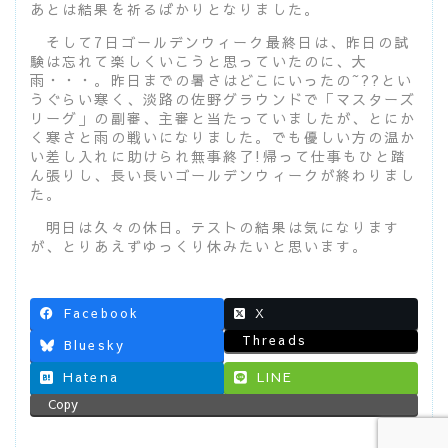
あとは結果を祈るばかりとなりました。
そして7日ゴールデンウィーク最終日は、昨日の試
験は忘れて楽しくいこうと思っていたのに、大
雨・・・。昨日までの暑さはどこにいったの~??とい
うぐらい寒く、淡路の佐野グラウンドで「マスターズ
リーグ」の副審、主審と当たっていましたが、とにか
く寒さと雨の戦いになりました。でも優しい方の温か
い差し入れに助けられ無事終了!帰って仕事もひと踏
ん張りし、長い長いゴールデンウィークが終わりまし
た。
明日は久々の休日。テストの結果は気になります
が、とりあえずゆっくり休みたいと思います。
Facebook
X
Threads
Bluesky
Hatena
LINE
Copy