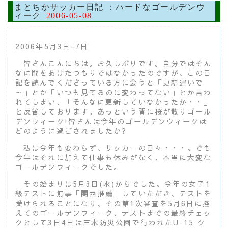
まとちかサッカー日記 ：ハードなゴールデンウ
ィーク
2006-05-08
2006年5月3日-7日
皆さんこんにちは。お久しぶりです。自分ではそん
なに間をあけたつもりではなかったのですが、この日
記を読んでくださっている方に会うと「更新遅いで
～」とか「いつも見てるのに変わってない」とか言わ
れてしまい、「そんなに更新していなかったか・・」
と反省しております。あっという間に桜が散りゴール
デンウィーク!皆さんは今年のゴールデンウィークは
どのように過ごされましたか?
私は今年も変わらず、サッカーの日々・・・。でも
今年はそれに加えて仕事も休みがなく、本当に大変な
ゴールデンウィークでした。
その始まりは5月3日(水)からでした。今年の女子1
級テストに無事「関西推薦」していただき、テストを
受けられることになり、その第1次審査を5月6日に控
えてのゴールデンウィーク、テストまでの最終チェッ
クとして3日4日は三木防災公園で行われたU-15 ク