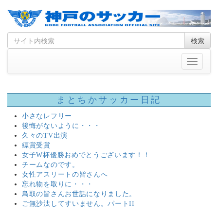
Skip
Search
検索
to
for
content
Toggle
navigati
まとちかサッカー日記
小さなレフリー
後悔がないように・・・
久々のTV出演
縹賞受賞
女子W杯優勝おめでとうございます！！
チームなのです。
女性アスリートの皆さんへ
忘れ物を取りに・・・
鳥取の皆さんお世話になりました。
ご無沙汰してすいません。パートII