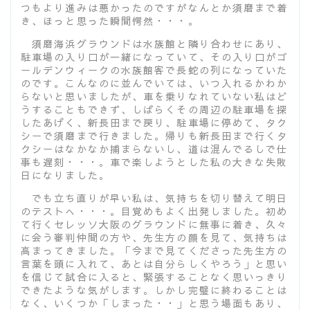
つもより進みは悪かったのですがなんとか須磨まで着
き、ほっと思った瞬間愕然・・・。
須磨海浜グラウンドは水族館と隣り合わせにあり、
駐車場の入り口が一緒になっていて、その入り口がゴ
ールデンウィークの水族館客で長蛇の列になっていた
のです。こんなのに並んでいては、いつ入れるかわか
らないと思いましたが、車を乗りなれていない私はど
うすることもできず、しばらくその周辺の駐車場を探
したあげく、新長田まで戻り、駐車場に停めて、タク
シーで須磨まで行きました。帰りも新長田まで行くタ
クシーはなかなか捕まらないし、道は混んでるしで仕
事も遅刻・・・。車で楽しようとした私の大きな失敗
日になりました。
でも立ち直りが早い私は、気持ちを切り替えて明日
のテストへ・・・。目覚めもよく出発しました。初め
て行くセレッソ大阪のグラウンドに無事に着き、久々
に会う審判仲間の方や、先生方の顔を見て、気持ちは
高まってきました。「今まで見てくださった先生方の
言葉を頭に入れて、あとは自分らしくやろう」と思い
を信じて試合に入ると、緊張することなく思いっきり
できたような気がします。しかし完璧に終わることは
なく、いくつか「しまった・・」と思う場面もあり、