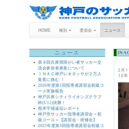
HOME
種別
委員会
ニュース
ニュース
IN
第９回兵庫県障がい者サッカー交
流会参加者募集について
2月
ＩＮＡＣ神戸レオネッサが２万人
10
集客に挑む ！
2026年度第1回指導者講習会初級コ
ース実施報告
神戸兵庫シティライオンズクラブ
杯(U12)決勝！
熊本宇城遠征レポート
神戸市サッカー指導者講習会＜初
級コース＞【講習会・研修会】
2025年度第3回指導者講習会初級コ