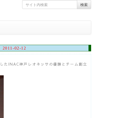
Skip
Search
検索
to
for
content
2011-02-12
したINAC神戸レオネッサの優勝とチーム創立