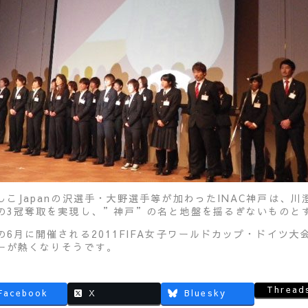
しこJapanの沢選手・大野選手等が加わったINAC神戸は、
の3冠奪取を実現し、”神戸”の名と地盤を揺るぎないものと
の6月に開催される2011FIFA女子ワールドカップ・ドイツ
ーが熱くなりそうです。
Thread
Facebook
X
Bluesky