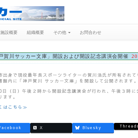
施設概要
組織概要
その他
お問合わせ
戸賀川サッカー文庫」開設および開設記念講演会開催
20
市出身で現役最年長スポーツライターの賀川浩氏が所有されて
書館内に「神戸賀川 サッカー文庫」を開設して公開されます
20日（日）午後２時から開設記念講演会が行われ、午後３時に
ります。
くはこちら≫
Thread
Facebook
X
Bluesky