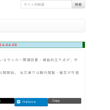
Skip
Search
検索
to
for
content
14-04-08
いるサッカー関連図書・雑誌約五千点が、中
。
公開開始。 当文庫では館内閲覧・複写が可能
s
Copy
Hatena