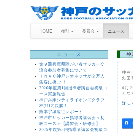
HOME
種別
委員会
ニュース
ニュース
「神
第９回兵庫県障がい者サッカー交
流会参加者募集について
神戸
ＩＮＡＣ神戸レオネッサが２万人
央図
集客に挑む ！
4月
2026年度第1回指導者講習会初級コ
とな
ース実施報告
神戸兵庫シティライオンズクラブ
詳し
杯(U12)決勝！
熊本宇城遠征レポート
神戸市サッカー指導者講習会＜初
級コース＞【講習会・研修会】
2025年度第3回指導者講習会初級コ